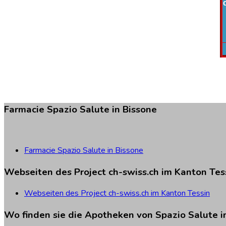
Farmacie
Spazio
Salute
in
Bissone
Farmacie Spazio Salute in Bissone
Webseiten
des
Project
ch-swiss.ch
im
Kanton
Tes
Webseiten des Project ch-swiss.ch im Kanton Tessin
Wo
finden
sie
die
Apotheken
von
Spazio
Salute
i