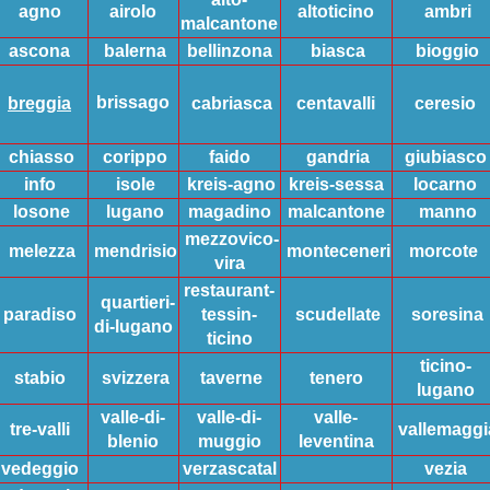
agno
airolo
altoticino
ambri
malcantone
ascona
balerna
bellinzona
biasca
bioggio
brissago
breggia
cabriasca
centavalli
ceresio
chiasso
corippo
faido
gandria
giubiasco
info
isole
kreis-agno
kreis-sessa
locarno
losone
lugano
magadino
malcantone
manno
mezzovico-
melezza
mendrisio
monteceneri
morcote
vira
restaurant-
quartieri-
paradiso
tessin-
scudellate
soresina
di-lugano
ticino
ticino-
stabio
svizzera
taverne
tenero
lugano
valle-di-
valle-di-
valle-
tre-valli
vallemaggi
blenio
muggio
leventina
vedeggio
verzascatal
vezia