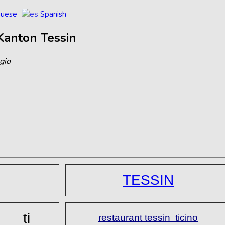
guese
Spanish
Kanton
Tessin
gio
TESSIN
ti
restaurant tessin ticino