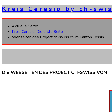
K
r
e
i
s
C
e
r
e
s
i
o
b
y
c
h
-
s
w
i
s
Aktuelle Seite:
Kreis Ceresio: Die erste Seite
Webseiten des Project ch-swiss.ch im Kanton Tessin
Die
WEBSEITEN
DES
PROJECT
CH-SWISS
VOM
T