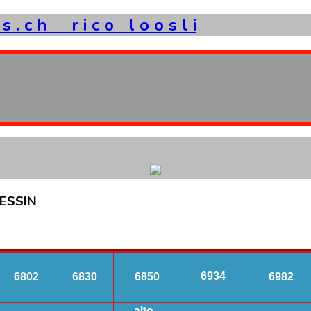
s
.
c
h
r
i
c
o
l
o
o
s
l
i
ESSIN
6934
6802
6830
6850
6982
alto-