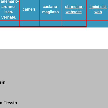
cademario-
aronno-
caslano-
ch-meine-
i-miei-siti-
cameri
iseo-
magliaso
webseite
web
vernate.
sin
m
Tessin